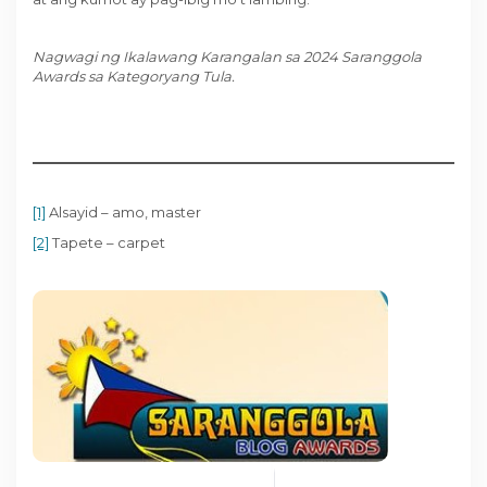
Nagwagi ng Ikalawang Karangalan
sa 2024 Saranggola
Awards sa Kategoryang Tula.
[1]
Alsayid – amo, master
[2]
Tapete – carpet