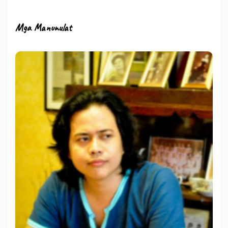
Mga Manunulat