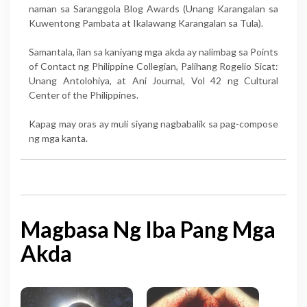
naman sa Saranggola Blog Awards (Unang Karangalan sa
Kuwentong Pambata at Ikalawang Karangalan sa Tula).
Samantala, ilan sa kaniyang mga akda ay nalimbag sa Points
of Contact ng Philippine Collegian, Palihang Rogelio Sicat:
Unang Antolohiya, at Ani Journal, Vol 42 ng Cultural
Center of the Philippines.
Kapag may oras ay muli siyang nagbabalik sa pag-compose
ng mga kanta.
Magbasa Ng Iba Pang Mga
Akda