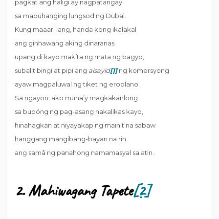
pagkat ang haligi ay nagpatangay
sa mabuhanging lungsod ng Dubai.
Kung maaari lang, handa kong ikalakal
ang ginhawang aking dinaranas
upang di kayo makíta ng mata ng bagyo,
subalit bingi at pipi ang
alsayid
[1]
ng komersyong
ayaw magpaluwal ng tiket ng eroplano.
Sa ngayon, ako muna’y magkakanlong
sa bubóng ng pag-asang nakalikas kayo,
hinahagkan at niyayakap ng mainit na sabaw
hanggang mangibang-bayan na rin
ang samâ ng panahong namamasyal sa atin.
2. Mahiwagang Tapete
[2]