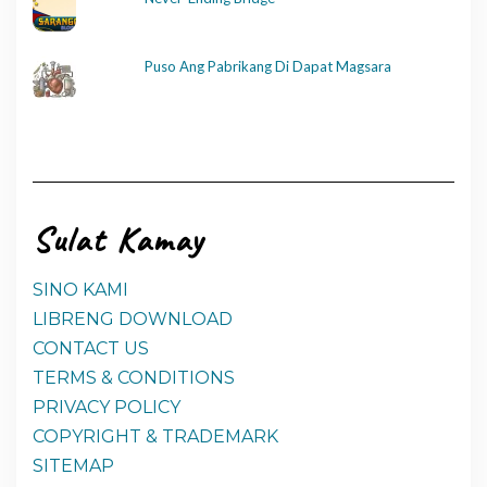
Puso Ang Pabrikang Di Dapat Magsara
Sulat Kamay
SINO KAMI
LIBRENG DOWNLOAD
CONTACT US
TERMS & CONDITIONS
PRIVACY POLICY
COPYRIGHT & TRADEMARK
SITEMAP