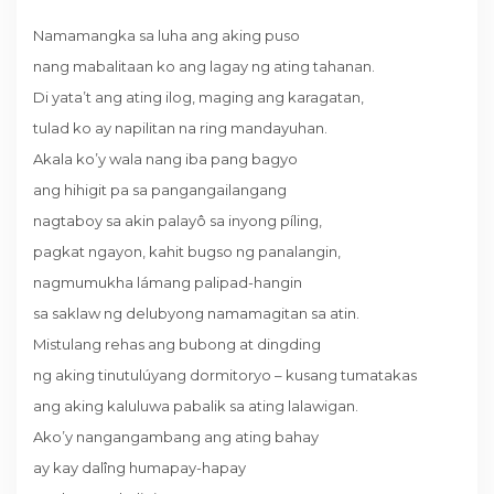
Namamangka sa luha ang aking puso
nang mabalitaan ko ang lagay ng ating tahanan.
Di yata’t ang ating ilog, maging ang karagatan,
tulad ko ay napilitan na ring mandayuhan.
Akala ko’y wala nang iba pang bagyo
ang hihigit pa sa pangangailangang
nagtaboy sa akin palayô sa inyong píling,
pagkat ngayon, kahit bugso ng panalangin,
nagmumukha lámang palipad-hangin
sa saklaw ng delubyong namamagitan sa atin.
Mistulang rehas ang bubong at dingding
ng aking tinutulúyang dormitoryo – kusang tumatakas
ang aking kaluluwa pabalik sa ating lalawigan.
Ako’y nangangambang ang ating bahay
ay kay dalîng humapay-hapay