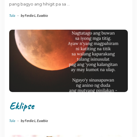
pang bagyo ang hihigit pa sa
…
Tula
-
by
Ferdie L. Eusebio
Eklipse
Tula
-
by
Ferdie L. Eusebio