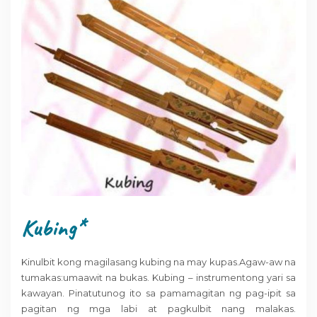
Kubing*
Kinulbit kong magilasang kubing na may kupas.Agaw-aw na
tumakas:umaawit na bukas. Kubing – instrumentong yari sa
kawayan. Pinatutunog ito sa pamamagitan ng pag-ipit sa
pagitan ng mga labi at pagkulbit nang malakas.