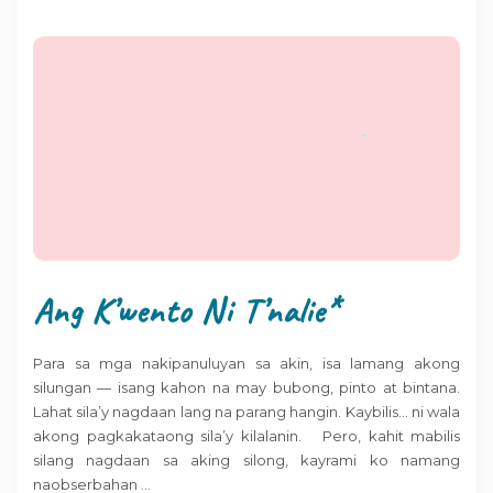
Ang K’wento Ni T’nalie*
Para sa mga nakipanuluyan sa akin, isa lamang akong
silungan — isang kahon na may bubong, pinto at bintana.
Lahat sila’y nagdaan lang na parang hangin. Kaybilis… ni wala
akong pagkakataong sila’y kilalanin. Pero, kahit mabilis
silang nagdaan sa aking silong, kayrami ko namang
naobserbahan
…