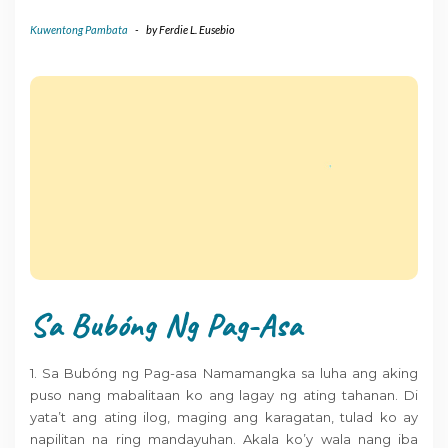
Kuwentong Pambata
-
by
Ferdie L. Eusebio
Sa Bubóng Ng Pag-Asa
1. Sa Bubóng ng Pag-asa Namamangka sa luha ang aking
puso nang mabalitaan ko ang lagay ng ating tahanan. Di
yata’t ang ating ilog, maging ang karagatan, tulad ko ay
napilitan na ring mandayuhan. Akala ko’y wala nang iba