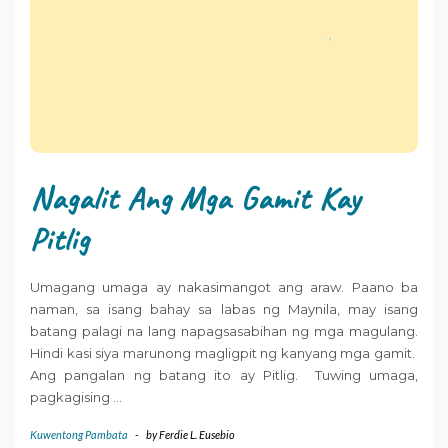
Nagalit Ang Mga Gamit Kay
Pitlig
Umagang umaga ay nakasimangot ang araw. Paano ba
naman, sa isang bahay sa labas ng Maynila, may isang
batang palagi na lang napagsasabihan ng mga magulang.
Hindi kasi siya marunong magligpit ng kanyang mga gamit.
Ang pangalan ng batang ito ay Pitlig. Tuwing umaga,
pagkagising
…
Kuwentong Pambata
-
by
Ferdie L. Eusebio