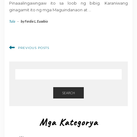
Pinaaalingawngaw ito sa loob ng bibig. Karaniwang
ginagamit ito ng mga Maguindanaon at
…
Tula
-
by
Ferdie L. Eusebio
PREVIOUS POSTS
SEARCH
Mga Kategorya