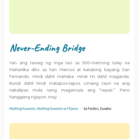
Never-Ending Bridge
Yan ang tawag ng mga tao sa 500-metrong tulay na
Maharlika dito sa San Marcos at katabing bayang San
Fernando. Hindi dahil mahaba. Hindi rin dahil maganda.
Kundi dahil hindi matapos-tapos. Limang taon na ang
nakalipas mula nang magsimula ang “repair.” Pero
hanggang ngayon, may
…
Maikling Kuwento
,
Maikling Kuwento sa Filipino
-
by
Ferdie L. Eusebio