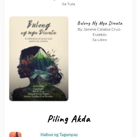
Sa Tula
Bulong Ng Mga Diwata
By Jairene Calabia Cruz-
Eusebio
Sa Libro
Piling Akda
Haibun ng Tagumpay