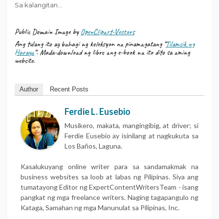
Sa kalangitan…
Public Domain Image by
OpenClipart-Vectors
Ang tulang ito ay bahagi ng koleksyon na pinamagatang “
Tilamsik ng
Haraya
“. Mada-download ng libre ang e-book na ito dito sa aming
website.
Author
Recent Posts
Ferdie L. Eusebio
Musikero, makata, mangingibig, at driver; si
Ferdie Eusebio ay isinilang at nagkukuta sa
Los Baños, Laguna.
Kasalukuyang online writer para sa sandamakmak na
business websites sa loob at labas ng Pilipinas. Siya ang
tumatayong Editor ng ExpertContentWritersTeam - isang
pangkat ng mga freelance writers. Naging tagapangulo ng
Kataga, Samahan ng mga Manunulat sa Pilipinas, Inc.