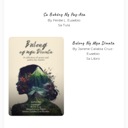
Sa Bubóng Ng Pag-Asa
By Ferdie L. Eusebio
Sa Tula
Bulong Ng Mga Diwata
By Jairene Calabia Cruz-
Eusebio
Sa Libro