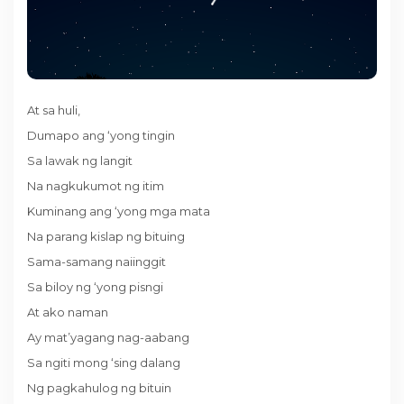
At sa huli,
Dumapo ang ‘yong tingin
Sa lawak ng langit
Na nagkukumot ng itim
Kuminang ang ‘yong mga mata
Na parang kislap ng bituing
Sama-samang naiinggit
Sa biloy ng ‘yong pisngi
At ako naman
Ay mat’yagang nag-aabang
Sa ngiti mong ‘sing dalang
Ng pagkahulog ng bituin