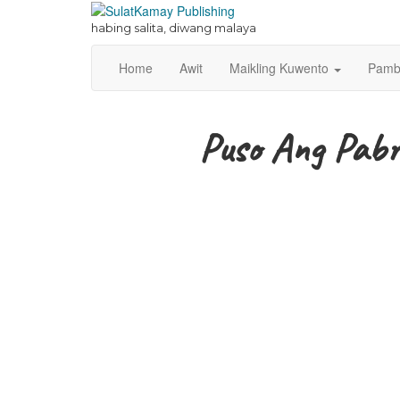
Skip
to
habing salita, diwang malaya
content
Home
Awit
Maikling Kuwento
Pamb
Puso Ang Pabr