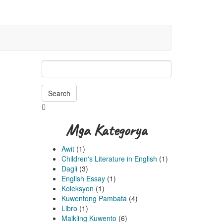
Search
Searching
is
Mga Kategorya
in
progress
Awit
(1)
Children's Literature in English
(1)
Dagli
(3)
English Essay
(1)
Koleksyon
(1)
Kuwentong Pambata
(4)
Libro
(1)
Maikling Kuwento
(6)