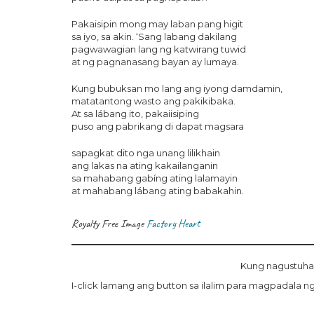
Pakaisipin mong may laban pang higit
sa iyo, sa akin. ‘Sang labang dakilang
pagwawagian lang ng katwirang tuwid
at ng pagnanasang bayan ay lumaya.
Kung bubuksan mo lang ang iyong damdamin,
matatantong wasto ang pakikibaka.
At sa lábang ito, pakaiisiping
puso ang pabrikang di dapat magsara
sapagkat dito nga unang lilikhain
ang lakas na ating kakailanganin
sa mahabang gabíng ating lalamayin
at mahabang lábang ating babakahin.
Royalty Free Image
Factory Heart
Kung nagustuha
I-click lamang ang button sa ilalim para magpadala