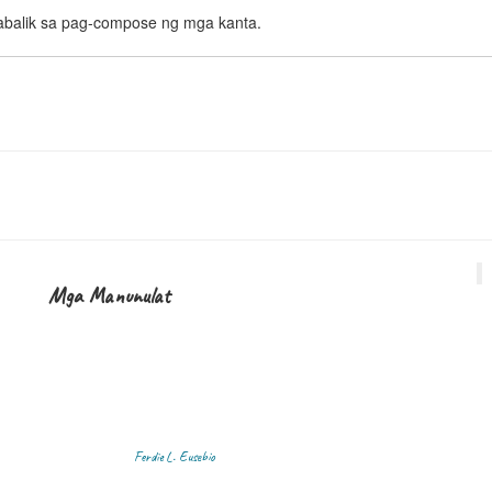
abalik sa pag-compose ng mga kanta.
Mga Manunulat
Ferdie L. Eusebio