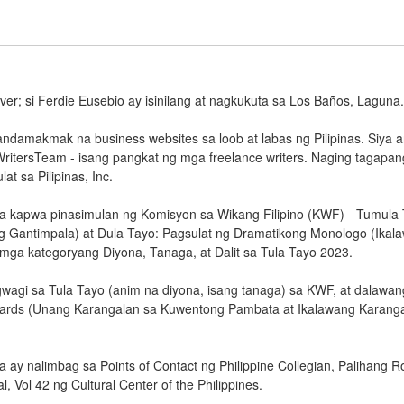
ver; si Ferdie Eusebio ay isinilang at nagkukuta sa Los Baños, Laguna.
andamakmak na business websites sa loob at labas ng Pilipinas. Siya 
ritersTeam - isang pangkat ng mga freelance writers. Naging tagapan
 sa Pilipinas, Inc.
na kapwa pinasimulan ng Komisyon sa Wikang Filipino (KWF) - Tumula
g Gantimpala) at Dula Tayo: Pagsulat ng Dramatikong Monologo (Ikal
 mga kategoryang Diyona, Tanaga, at Dalit sa Tula Tayo 2023.
wagi sa Tula Tayo (anim na diyona, isang tanaga) sa KWF, at dalawan
ards (Unang Karangalan sa Kuwentong Pambata at Ikalawang Karang
 ay nalimbag sa Points of Contact ng Philippine Collegian, Palihang R
l, Vol 42 ng Cultural Center of the Philippines.