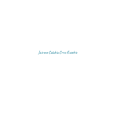
Jairene Calabia Cruz-Eusebio