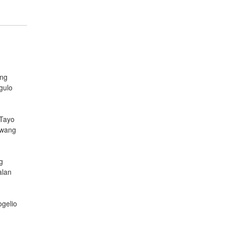
ang
gulo
 Tayo
awang
g
alan
ogelio