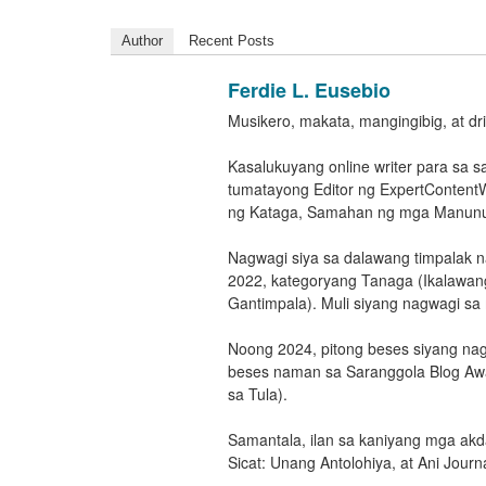
Author
Recent Posts
Ferdie L. Eusebio
Musikero, makata, mangingibig, at dri
Kasalukuyang online writer para sa s
tumatayong Editor ng ExpertContentW
ng Kataga, Samahan ng mga Manunulat
Nagwagi siya sa dalawang timpalak 
2022, kategoryang Tanaga (Ikalawan
Gantimpala). Muli siyang nagwagi sa
Noong 2024, pitong beses siyang nag
beses naman sa Saranggola Blog Aw
sa Tula).
Samantala, ilan sa kaniyang mga akda
Sicat: Unang Antolohiya, at Ani Journa