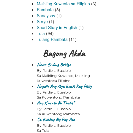
Maikling Kuwento sa Filipino
(6)
Pambata
(3)
Sanaysay
(1)
Serye
(1)
Short Story in English
(1)
Tula
(94)
Tulang Pambata
(11)
Bagong Akda
Never-Ending Bridge
By Ferdie L. Eusebio
Sa Maikling Kuwento, Maikling
Kuwento sa Filipino
Nagalit Ang Mga Gamit Kay Pitlig
By Ferdie L. Eusebio
Sa Kuwentong Pambata
Ang K’wento Ni T’nalie*
By Ferdie L. Eusebio
Sa Kuwentong Pambata
Sa Bubóng Ng Pag-Asa
By Ferdie L. Eusebio
Sa Tula