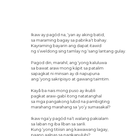
Ikaw ay pagód na, ‘yan ay aking batid,
sa maraming bagay sa pabrika’t bahay.
Kayraming bayarin ang dapat itawid
ng s’weldong sing tamlay ng ‘sang lantang gulay.
Pagod din, marahil, ang ‘yong kaluluwa
sa bawat araw mong kápit sa patalim
sapagkat ni minsan ay di napupuna
ang ‘yong sakripisyo at gawang taimtim.
Kayâ ba nais mong puso ay ikubli
pagkat araw-gabí itong natatanghal
sa mga pangakong lubid na pambigting
marahang marahang sa ‘yo’y sumasakal?
Ikaw nga’y pagód na’t walang pakialam
sa laban ng iba líban sa sarili.
Kung ‘yong titiisin ang kawawang lagay,
paano aalpas sa pagkapulubi?