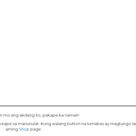
n mo ang akdang ito, pakape ka naman!
 ng kape sa manunulat. Kung walang button na lumabas ay magtungo l
aming
Shop
page.