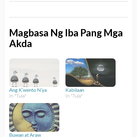
Magbasa Ng Iba Pang Mga
Akda
Ang K’wento N’ya
Kabilaan
In "Tula"
In "Tula"
Buwan at Araw