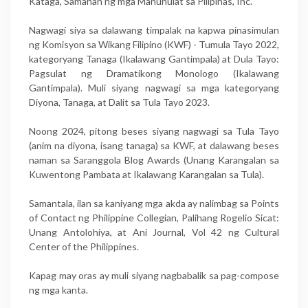
Kataga, Samahan ng mga Manunulat sa Pilipinas, Inc.
Nagwagi siya sa dalawang timpalak na kapwa pinasimulan
ng Komisyon sa Wikang Filipino (KWF) - Tumula Tayo 2022,
kategoryang Tanaga (Ikalawang Gantimpala) at Dula Tayo:
Pagsulat ng Dramatikong Monologo (Ikalawang
Gantimpala). Muli siyang nagwagi sa mga kategoryang
Diyona, Tanaga, at Dalit sa Tula Tayo 2023.
Noong 2024, pitong beses siyang nagwagi sa Tula Tayo
(anim na diyona, isang tanaga) sa KWF, at dalawang beses
naman sa Saranggola Blog Awards (Unang Karangalan sa
Kuwentong Pambata at Ikalawang Karangalan sa Tula).
Samantala, ilan sa kaniyang mga akda ay nalimbag sa Points
of Contact ng Philippine Collegian, Palihang Rogelio Sicat:
Unang Antolohiya, at Ani Journal, Vol 42 ng Cultural
Center of the Philippines.
Kapag may oras ay muli siyang nagbabalik sa pag-compose
ng mga kanta.