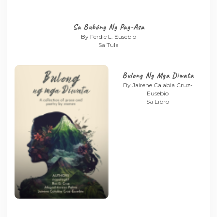
Sa Bubóng Ng Pag-Asa
By Ferdie L. Eusebio
Sa Tula
Bulong Ng Mga Diwata
By Jairene Calabia Cruz-
Eusebio
Sa Libro