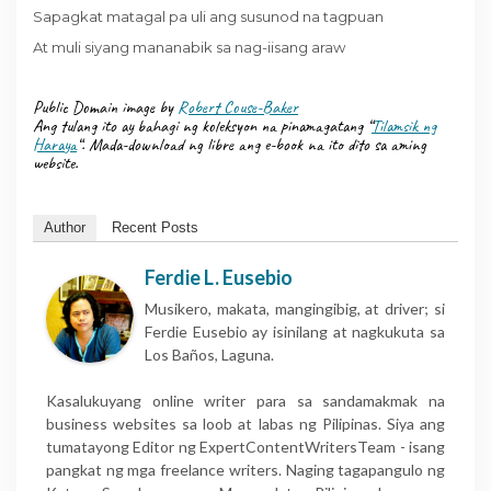
Sapagkat matagal pa uli ang susunod na tagpuan
At muli siyang mananabik sa nag-iisang araw
Public Domain image by
Robert Couse-Baker
Ang tulang ito ay bahagi ng koleksyon na pinamagatang “
Tilamsik ng
Haraya
“. Mada-download ng libre ang e-book na ito dito sa aming
website.
Author
Recent Posts
Ferdie L. Eusebio
Musikero, makata, mangingibig, at driver; si
Ferdie Eusebio ay isinilang at nagkukuta sa
Los Baños, Laguna.
Kasalukuyang online writer para sa sandamakmak na
business websites sa loob at labas ng Pilipinas. Siya ang
tumatayong Editor ng ExpertContentWritersTeam - isang
pangkat ng mga freelance writers. Naging tagapangulo ng