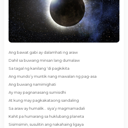
Ang bawat gabi ay dalamhati ng araw
Dahil sa buwang minsan lang dumalaw
Sa tagal ng kanilang ‘di pagkikita
Ang mundo’y muntik nang mawalan ng pag-asa
Ang buwang namimighati
Ay may pagnanasang sumisidhi
At kung may pagkakataong sandaling
Sa araw ay humalik… siya’y magmamadali
Kahit pa humarang sa huklubang planeta
Sisimsimin, susulitin ang nakahaing ligaya