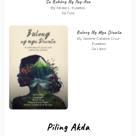
Sa Bubóng Ng Pag-Asa
By Ferdie L. Eusebio
Sa Tula
Bulong Ng Mga Diwata
By Jairene Calabia Cruz-
Eusebio
Sa Libro
Piling Akda