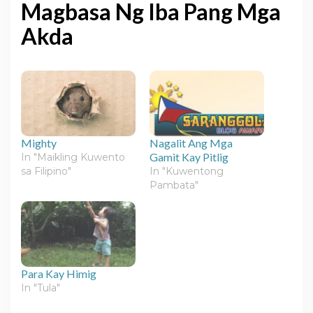
Magbasa Ng Iba Pang Mga
Akda
Mighty
Nagalit Ang Mga
Gamit Kay Pitlig
In "Maikling Kuwento
sa Filipino"
In "Kuwentong
Pambata"
Para Kay Himig
In "Tula"