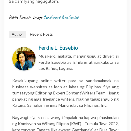
Sa pamilyang nagugutom.
Public Domain Image
Cardboard Box Sealed
Author
Recent Posts
Ferdie L. Eusebio
Musikero, makata, mangingibig, at driver; si
Ferdie Eusebio ay isinilang at nagkukuta sa
Los Baños, Laguna.
Kasalukuyang online writer para sa sandamakmak na
business websites sa loob at labas ng Pilipinas. Siya ang
tumatayong Editor ng ExpertContentWritersTeam - isang
pangkat ng mga freelance writers. Naging tagapangulo ng
Kataga, Samahan ng mga Manunulat sa Pilipinas, Inc.
Nagwagi siya sa dalawang timpalak na kapwa pinasimulan
ng Komisyon sa Wikang Filipino (KWF) - Tumula Tayo 2022,
kategoryang Tanaga (Ikalawang Gantimpala) at Dula Tayo: