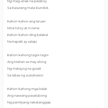
Ng mag-anak na palaboy
Sa basurang mala-bundok.
Kahon-kahon ang laruan
Nina totoy at ni nene
Kahon-kahon ding kalakal
Na kapalit ay salapi.
Kahon-kahong tagni-tagni
Ang tirahan sa may silong
Ng matayog na gusali
Sa labas ng
subdivision
.
Kahon-kahong mga kalat
Ang naiwang pasalubong
Ng pamilyang nakatanggap