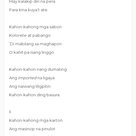
May kalakip din na pera
Para kina kuya’t ate.
Kahon-kahong mga sabon
Kolorete at pabango
‘Di mabilang sa maghapon
O kahit pa isang linggo.
Kahon-kahon nang dumating
Ang
imported
na ligaya
Ang naiwang liligpitin:
Kahon-kahon ding basura.
II.
Kahon-kahong mga karton
Ang masinop na pinulot